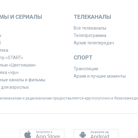
МЫ И СЕРИАЛЫ
ТЕЛЕКАНАЛЫ
Все телеканалы
ы
Телепрограмма
R
Архив телепередач
тека
СПОРТ
тр «START»
льм «Цветняшки»
Трансляции
ка «viju»
Архив и лучшие моменты
ные каналы и фильмы
для взрослых
леканалам и радиоканалам предоставляется круглосуточно и безвозмездн