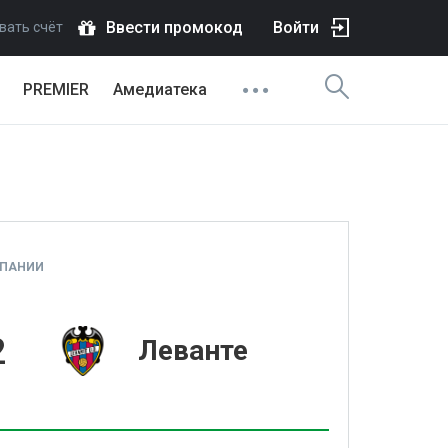
Ввести промокод
Войти
вать счёт
PREMIER
Амедиатека
СПАНИИ
2
Леванте