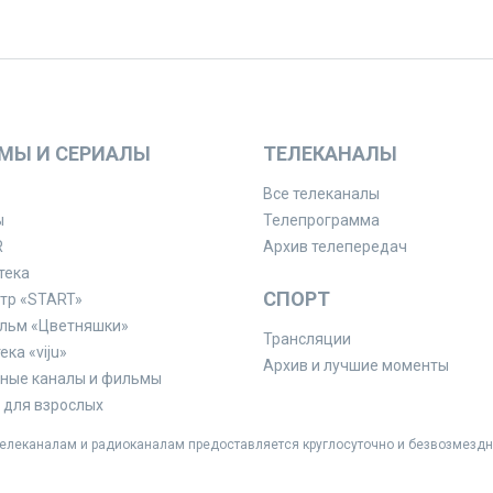
МЫ И СЕРИАЛЫ
ТЕЛЕКАНАЛЫ
Все телеканалы
ы
Телепрограмма
R
Архив телепередач
тека
СПОРТ
тр «START»
льм «Цветняшки»
Трансляции
ка «viju»
Архив и лучшие моменты
ные каналы и фильмы
для взрослых
леканалам и радиоканалам предоставляется круглосуточно и безвозмездн