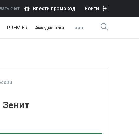
Ввести промокод
Войти
вать счёт
PREMIER
Амедиатека
ОССИИ
- Зенит