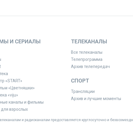
МЫ И СЕРИАЛЫ
ТЕЛЕКАНАЛЫ
Все телеканалы
ы
Телепрограмма
R
Архив телепередач
тека
СПОРТ
тр «START»
льм «Цветняшки»
Трансляции
ка «viju»
Архив и лучшие моменты
ные каналы и фильмы
для взрослых
леканалам и радиоканалам предоставляется круглосуточно и безвозмездн