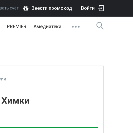
Ввести промокод
Войти
вать счёт
PREMIER
Амедиатека
СИИ
- Химки