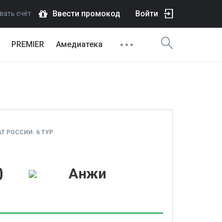
Ввести промокод
Войти
вать счёт
PREMIER
Амедиатека
 РОССИИ. 6 ТУР
0
Анжи