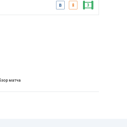
3
бзор матча