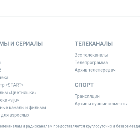
МЫ И СЕРИАЛЫ
ТЕЛЕКАНАЛЫ
Все телеканалы
ы
Телепрограмма
R
Архив телепередач
тека
СПОРТ
тр «START»
льм «Цветняшки»
Трансляции
ка «viju»
Архив и лучшие моменты
ные каналы и фильмы
для взрослых
леканалам и радиоканалам предоставляется круглосуточно и безвозмездн