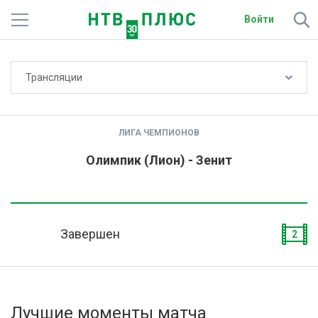
Войти
Не показывать счёт
Трансляции
Телеканалы
Фильмы и сериалы
ЛИГА ЧЕМПИОНОВ
Спорт
Олимпик (Лион) - Зенит
Подписки
Радио
Завершен
2
Спутниковым абонентам
О сайте
Лучшие моменты матча