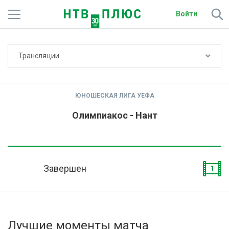
Войти
Не показывать счёт
Трансляции
Телеканалы
Фильмы и сериалы
ЮНОШЕСКАЯ ЛИГА УЕФА
Спорт
Олимпиакос - Нант
Подписки
Радио
Завершен
1
Спутниковым абонентам
О сайте
Лучшие моменты матча