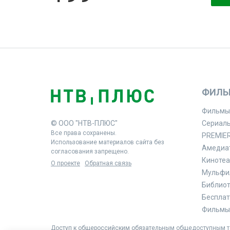
ФИЛЬ
Фильмы
© ООО "НТВ-ПЛЮС"
Сериал
Все права сохранены.
PREMIE
Использование материалов сайта без
Амедиа
согласования запрещено.
Кинотеа
О проекте
Обратная связь
Мульфи
Библиоте
Бесплат
Фильмы 
Доступ к общероссийским обязательным общедоступным те