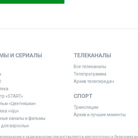
МЫ И СЕРИАЛЫ
ТЕЛЕКАНАЛЫ
Все телеканалы
ы
Телепрограмма
R
Архив телепередач
тека
СПОРТ
тр «START»
льм «Цветняшки»
Трансляции
ка «viju»
Архив и лучшие моменты
ные каналы и фильмы
для взрослых
леканалам и радиоканалам предоставляется круглосуточно и безвозмездн