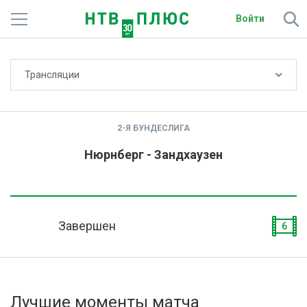
Войти
Не показывать счёт
Трансляции
Телеканалы
Фильмы и сериалы
2-Я БУНДЕСЛИГА
Спорт
Нюрнберг - Зандхаузен
Подписки
Радио
Завершен
6
Спутниковым абонентам
О сайте
Лучшие моменты матча