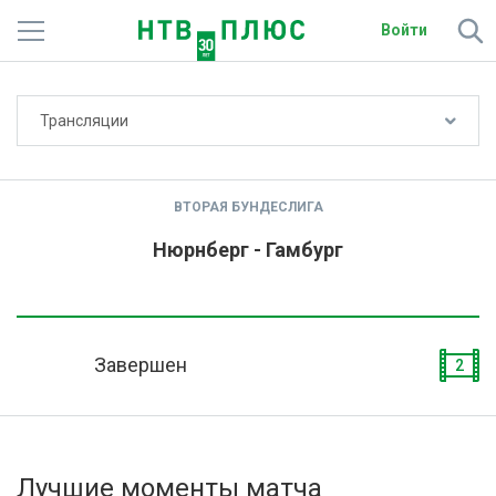
Войти
Не показывать счёт
Трансляции
Телеканалы
Фильмы и сериалы
ВТОРАЯ БУНДЕСЛИГА
Спорт
Нюрнберг - Гамбург
Подписки
Радио
Завершен
2
Спутниковым абонентам
О сайте
Лучшие моменты матча