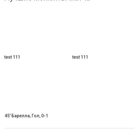
Активировать промокод
test 111
test 111
45' Барелла, Гол, 0-1