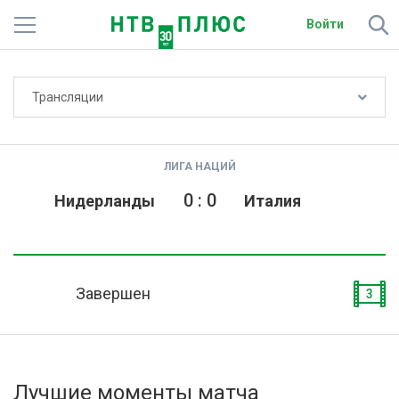
Войти
Не показывать счёт
Трансляции
Телеканалы
Фильмы и сериалы
ЛИГА НАЦИЙ
Спорт
0
:
0
Нидерланды
Италия
Подписки
Радио
Завершен
3
Спутниковым абонентам
О сайте
Лучшие моменты матча