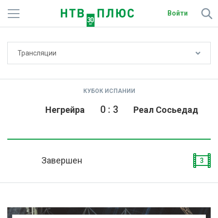
Войти
Не показывать счёт
Трансляции
Телеканалы
Фильмы и сериалы
КУБОК ИСПАНИИ
Спорт
0
:
3
Негрейра
Реал Сосьедад
Подписки
Радио
Завершен
3
Спутниковым абонентам
О сайте