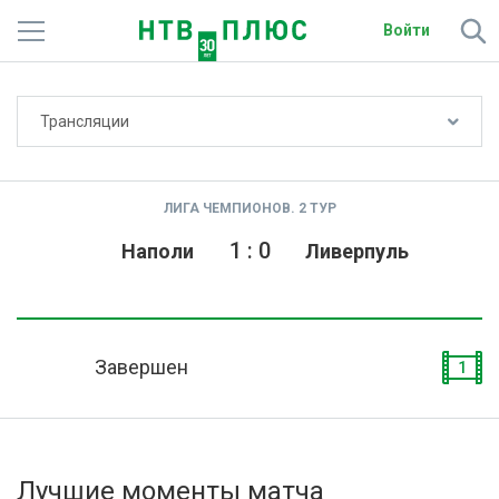
Войти
Не показывать счёт
Трансляции
Телеканалы
Фильмы и сериалы
ЛИГА ЧЕМПИОНОВ. 2 ТУР
Спорт
1
:
0
Наполи
Ливерпуль
Подписки
Радио
Завершен
1
Спутниковым абонентам
О сайте
Лучшие моменты матча