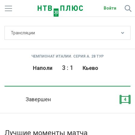
Войти
Не показывать счёт
Трансляции
Телеканалы
Фильмы и сериалы
ЧЕМПИОНАТ ИТАЛИИ. СЕРИЯ А. 28 ТУР
Спорт
3
:
1
Наполи
Кьево
Подписки
Радио
Завершен
4
Спутниковым абонентам
О сайте
Лучшие моменты матча