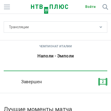
Войти
Не показывать счёт
Трансляции
Телеканалы
Фильмы и сериалы
ЧЕМПИОНАТ ИТАЛИИ
Спорт
Наполи - Эмполи
Подписки
Радио
Завершен
2
Спутниковым абонентам
О сайте
Лучшие моменты матча