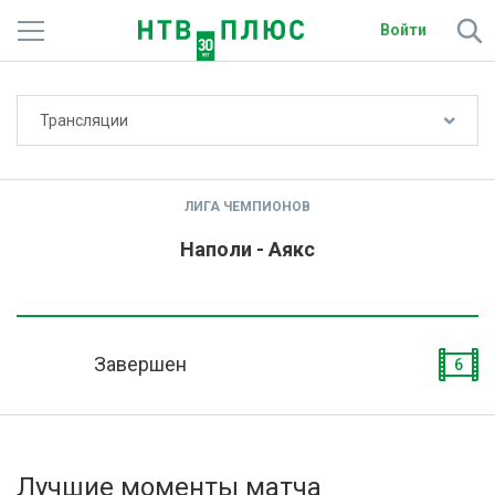
Войти
Не показывать счёт
Трансляции
Телеканалы
Фильмы и сериалы
ЛИГА ЧЕМПИОНОВ
Спорт
Наполи - Аякс
Подписки
Радио
Завершен
6
Спутниковым абонентам
О сайте
Лучшие моменты матча