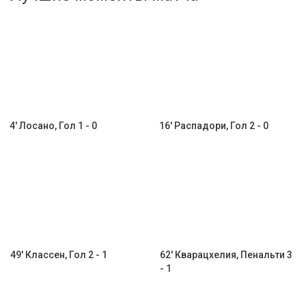
Активировать промокод
4' Лосано, Гол 1 - 0
16' Распадори, Гол 2 - 0
49' Классен, Гол 2 - 1
62' Кварацхелия, Пенальти 3
- 1