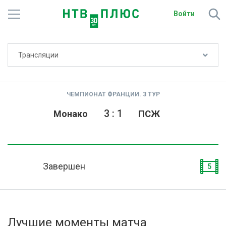
Войти
Не показывать счёт
Трансляции
Телеканалы
Фильмы и сериалы
ЧЕМПИОНАТ ФРАНЦИИ. 3 ТУР
Спорт
3
:
1
Монако
ПСЖ
Подписки
Радио
Завершен
5
Спутниковым абонентам
О сайте
Лучшие моменты матча