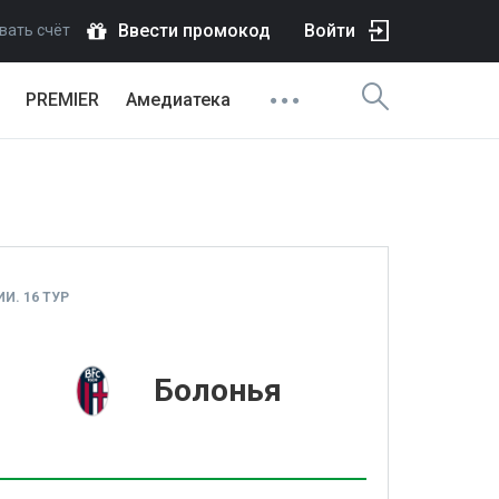
Ввести промокод
Войти
вать счёт
PREMIER
Амедиатека
И. 16 ТУР
1
Болонья