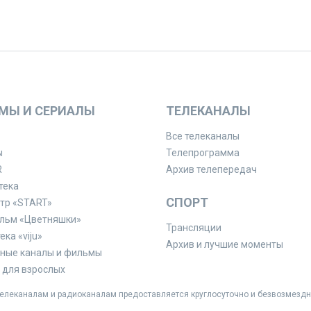
МЫ И СЕРИАЛЫ
ТЕЛЕКАНАЛЫ
Все телеканалы
ы
Телепрограмма
R
Архив телепередач
тека
СПОРТ
тр «START»
льм «Цветняшки»
Трансляции
ка «viju»
Архив и лучшие моменты
ные каналы и фильмы
для взрослых
леканалам и радиоканалам предоставляется круглосуточно и безвозмездн