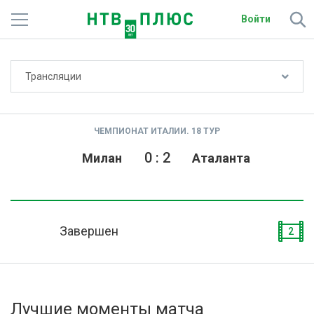
Войти
Не показывать счёт
Трансляции
Телеканалы
Фильмы и сериалы
ЧЕМПИОНАТ ИТАЛИИ. 18 ТУР
Спорт
0
:
2
Милан
Аталанта
Подписки
Радио
Завершен
2
Спутниковым абонентам
О сайте
Лучшие моменты матча