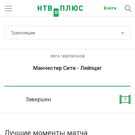
Войти
Не показывать счёт
Трансляции
Телеканалы
Фильмы и сериалы
ЛИГА ЧЕМПИОНОВ
Спорт
Манчестер Сити - Лейпциг
Подписки
Радио
Завершен
7
Спутниковым абонентам
О сайте
Лучшие моменты матча