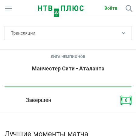
Войти
Не показывать счёт
Трансляции
Телеканалы
Фильмы и сериалы
ЛИГА ЧЕМПИОНОВ
Спорт
Манчестер Сити - Аталанта
Подписки
Радио
Завершен
6
Спутниковым абонентам
О сайте
Лучшие моменты матча