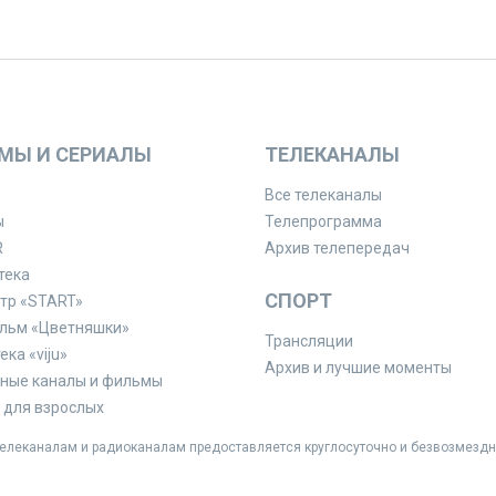
МЫ И СЕРИАЛЫ
ТЕЛЕКАНАЛЫ
Все телеканалы
ы
Телепрограмма
R
Архив телепередач
тека
СПОРТ
тр «START»
льм «Цветняшки»
Трансляции
ка «viju»
Архив и лучшие моменты
ные каналы и фильмы
для взрослых
леканалам и радиоканалам предоставляется круглосуточно и безвозмездн