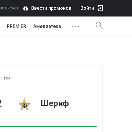
Ввести промокод
Войти
вать счёт
PREMIER
Амедиатека
 4 ТУР
2
Шериф