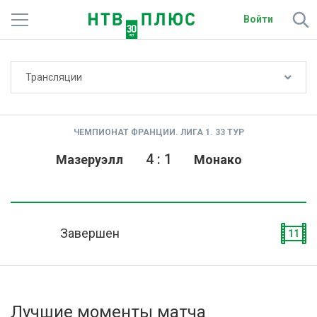
Войти
Не показывать счёт
Трансляции
Телеканалы
Фильмы и сериалы
ЧЕМПИОНАТ ФРАНЦИИ. ЛИГА 1. 33 ТУР
Спорт
4
:
1
Мазеруэлл
Монако
Подписки
Радио
Завершен
11
Спутниковым абонентам
О сайте
Лучшие моменты матча