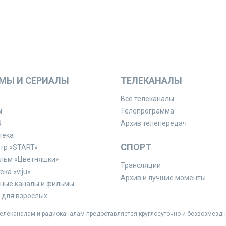
МЫ И СЕРИАЛЫ
ТЕЛЕКАНАЛЫ
Все телеканалы
ы
Телепрограмма
R
Архив телепередач
тека
СПОРТ
тр «START»
льм «Цветняшки»
Трансляции
ка «viju»
Архив и лучшие моменты
ные каналы и фильмы
для взрослых
леканалам и радиоканалам предоставляется круглосуточно и безвозмездн