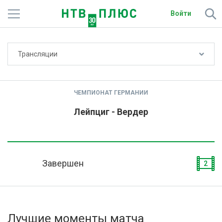
Войти
Не показывать счёт
Трансляции
Телеканалы
Фильмы и сериалы
ЧЕМПИОНАТ ГЕРМАНИИ
Спорт
Лейпциг - Вердер
Подписки
Радио
Завершен
2
Спутниковым абонентам
О сайте
Лучшие моменты матча