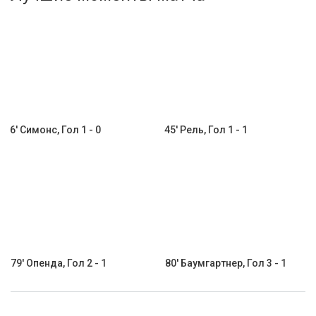
Активировать промокод
6' Симонс, Гол 1 - 0
45' Рель, Гол 1 - 1
79' Опенда, Гол 2 - 1
80' Баумгартнер, Гол 3 - 1