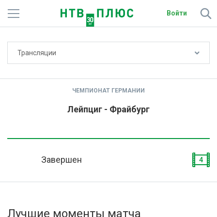
Войти
Не показывать счёт
Трансляции
Телеканалы
Фильмы и сериалы
ЧЕМПИОНАТ ГЕРМАНИИ
Спорт
Лейпциг - Фрайбург
Подписки
Радио
Завершен
4
Спутниковым абонентам
О сайте
Лучшие моменты матча