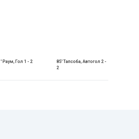
' Раум, Гол 1 - 2
85' Тапсоба, Автогол 2 -
2