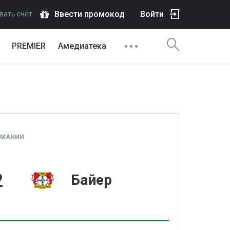
Ввести промокод
Войти
вать счёт
PREMIER
Амедиатека
РМАНИИ
2
Байер