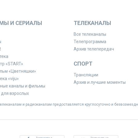
МЫ И СЕРИАЛЫ
ТЕЛЕКАНАЛЫ
Все телеканалы
ы
Телепрограмма
R
Архив телепередач
тека
СПОРТ
тр «START»
льм «Цветняшки»
Трансляции
ка «viju»
Архив и лучшие моменты
ные каналы и фильмы
для взрослых
леканалам и радиоканалам предоставляется круглосуточно и безвозмездн