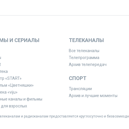
МЫ И СЕРИАЛЫ
ТЕЛЕКАНАЛЫ
Все телеканалы
ы
Телепрограмма
R
Архив телепередач
тека
СПОРТ
тр «START»
льм «Цветняшки»
Трансляции
ка «viju»
Архив и лучшие моменты
ные каналы и фильмы
для взрослых
леканалам и радиоканалам предоставляется круглосуточно и безвозмездн