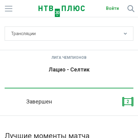
Войти
Не показывать счёт
Трансляции
Телеканалы
Фильмы и сериалы
ЛИГА ЧЕМПИОНОВ
Спорт
Лацио - Селтик
Подписки
Радио
Завершен
2
Спутниковым абонентам
О сайте
Лучшие моменты матча