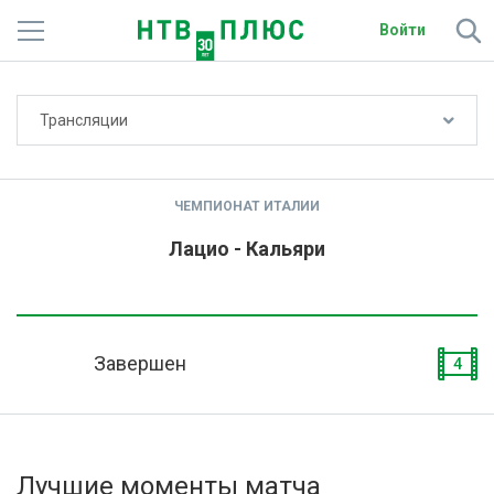
Войти
Не показывать счёт
Трансляции
Телеканалы
Фильмы и сериалы
ЧЕМПИОНАТ ИТАЛИИ
Спорт
Лацио - Кальяри
Подписки
Радио
Завершен
4
Спутниковым абонентам
О сайте
Лучшие моменты матча