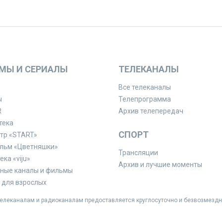
МЫ И СЕРИАЛЫ
ТЕЛЕКАНАЛЫ
Все телеканалы
ы
Телепрограмма
R
Архив телепередач
тека
СПОРТ
тр «START»
льм «Цветняшки»
Трансляции
ка «viju»
Архив и лучшие моменты
ные каналы и фильмы
для взрослых
леканалам и радиоканалам предоставляется круглосуточно и безвозмездн