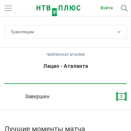
Войти
Не показывать счёт
Трансляции
Телеканалы
Фильмы и сериалы
ЧЕМПИОНАТ ИТАЛИИ
Спорт
Лацио - Аталанта
Подписки
Радио
Завершен
3
Спутниковым абонентам
О сайте
Лучшие моменты матча