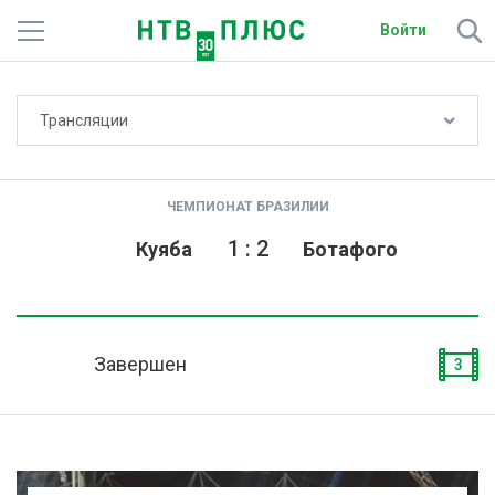
Войти
Не показывать счёт
Трансляции
Телеканалы
Фильмы и сериалы
ЧЕМПИОНАТ БРАЗИЛИИ
Спорт
1
:
2
Куяба
Ботафого
Подписки
Радио
Завершен
3
Спутниковым абонентам
О сайте