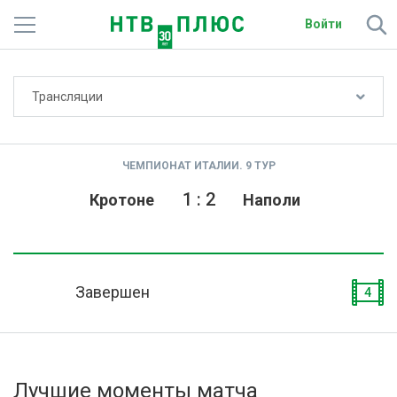
Войти
Не показывать счёт
Трансляции
Телеканалы
Фильмы и сериалы
ЧЕМПИОНАТ ИТАЛИИ. 9 ТУР
Спорт
1
:
2
Кротоне
Наполи
Подписки
Радио
Завершен
4
Спутниковым абонентам
О сайте
Лучшие моменты матча