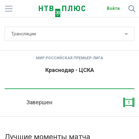
Войти
Не показывать счёт
Трансляции
Телеканалы
Фильмы и сериалы
МИР РОССИЙСКАЯ ПРЕМЬЕР-ЛИГА
Спорт
Краснодар - ЦСКА
Подписки
Радио
Завершен
1
Спутниковым абонентам
О сайте
Лучшие моменты матча