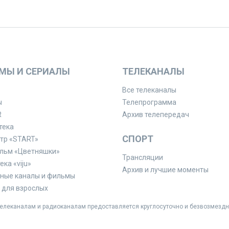
МЫ И СЕРИАЛЫ
ТЕЛЕКАНАЛЫ
Все телеканалы
ы
Телепрограмма
R
Архив телепередач
тека
СПОРТ
тр «START»
льм «Цветняшки»
Трансляции
ка «viju»
Архив и лучшие моменты
ные каналы и фильмы
для взрослых
леканалам и радиоканалам предоставляется круглосуточно и безвозмездн