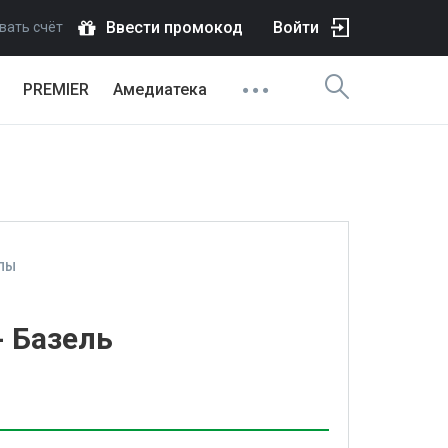
Ввести промокод
Войти
вать счёт
PREMIER
Амедиатека
ПЫ
- Базель