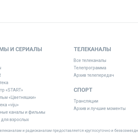
МЫ И СЕРИАЛЫ
ТЕЛЕКАНАЛЫ
Все телеканалы
ы
Телепрограмма
R
Архив телепередач
тека
СПОРТ
тр «START»
льм «Цветняшки»
Трансляции
ка «viju»
Архив и лучшие моменты
ные каналы и фильмы
для взрослых
леканалам и радиоканалам предоставляется круглосуточно и безвозмездн