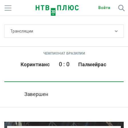
Войти
Не показывать счёт
Трансляции
Телеканалы
Фильмы и сериалы
ЧЕМПИОНАТ БРАЗИЛИИ
Спорт
0
:
0
Коринтианс
Палмейрас
Подписки
Радио
Завершен
Спутниковым абонентам
О сайте