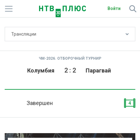
Войти
Не показывать счёт
Трансляции
Телеканалы
Фильмы и сериалы
ЧМ-2026. ОТБОРОЧНЫЙ ТУРНИР
Спорт
2
:
2
Колумбия
Парагвай
Подписки
Радио
Завершен
4
Спутниковым абонентам
О сайте