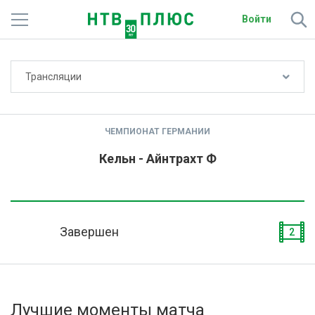
Войти
Не показывать счёт
Трансляции
Телеканалы
Фильмы и сериалы
ЧЕМПИОНАТ ГЕРМАНИИ
Спорт
Кельн - Айнтрахт Ф
Подписки
Радио
Завершен
2
Спутниковым абонентам
О сайте
Лучшие моменты матча