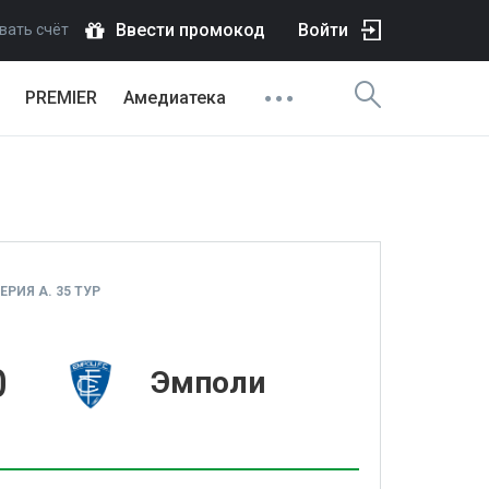
Ввести промокод
Войти
вать счёт
PREMIER
Амедиатека
РИЯ А. 35 ТУР
0
Эмполи