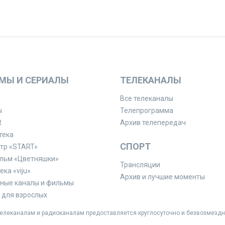
МЫ И СЕРИАЛЫ
ТЕЛЕКАНАЛЫ
Все телеканалы
ы
Телепрограмма
R
Архив телепередач
тека
СПОРТ
тр «START»
льм «Цветняшки»
Трансляции
ка «viju»
Архив и лучшие моменты
ные каналы и фильмы
для взрослых
леканалам и радиоканалам предоставляется круглосуточно и безвозмездн