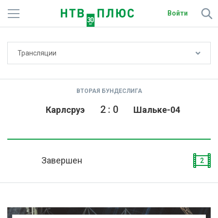
Войти
Не показывать счёт
Трансляции
Телеканалы
Фильмы и сериалы
ВТОРАЯ БУНДЕСЛИГА
Спорт
2
:
0
Карлсруэ
Шальке-04
Подписки
Радио
Завершен
2
Спутниковым абонентам
О сайте