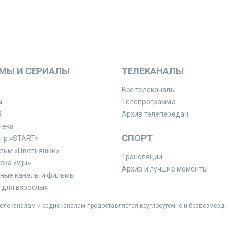
МЫ И СЕРИАЛЫ
ТЕЛЕКАНАЛЫ
Все телеканалы
ы
Телепрограмма
R
Архив телепередач
тека
СПОРТ
тр «START»
льм «Цветняшки»
Трансляции
ка «viju»
Архив и лучшие моменты
ные каналы и фильмы
для взрослых
леканалам и радиоканалам предоставляется круглосуточно и безвозмездн