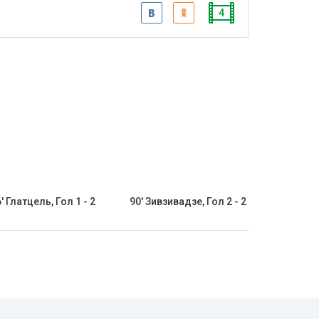
4
' Глатцель, Гол 1 - 2
90' Зивзивадзе, Гол 2 - 2