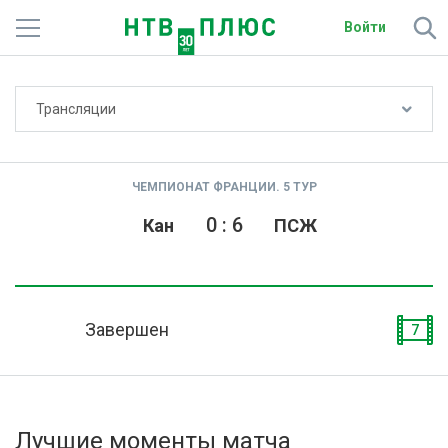
Войти
Не показывать счёт
Трансляции
Телеканалы
Фильмы и сериалы
ЧЕМПИОНАТ ФРАНЦИИ. 5 ТУР
Спорт
0
:
6
Кан
ПСЖ
Подписки
Радио
Завершен
7
Спутниковым абонентам
О сайте
Лучшие моменты матча