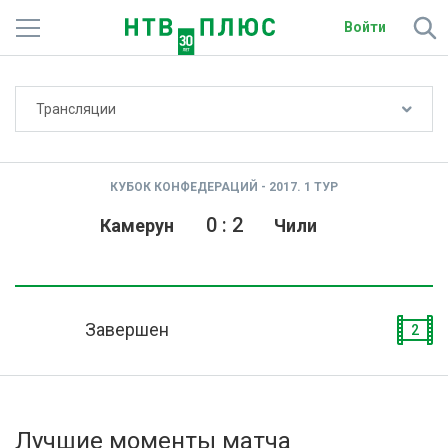
Войти
Не показывать счёт
Трансляции
Телеканалы
Фильмы и сериалы
КУБОК КОНФЕДЕРАЦИЙ - 2017. 1 ТУР
Спорт
0
:
2
Камерун
Чили
Подписки
Радио
Завершен
2
Спутниковым абонентам
О сайте
Лучшие моменты матча