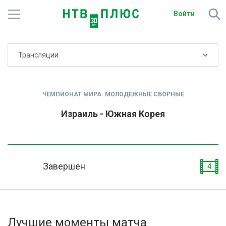
Войти
Не показывать счёт
Трансляции
Телеканалы
Фильмы и сериалы
ЧЕМПИОНАТ МИРА. МОЛОДЕЖНЫЕ СБОРНЫЕ
Спорт
Израиль - Южная Корея
Подписки
Радио
Завершен
4
Спутниковым абонентам
О сайте
Лучшие моменты матча