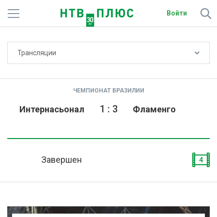
Войти
Не показывать счёт
Трансляции
Телеканалы
Фильмы и сериалы
ЧЕМПИОНАТ БРАЗИЛИИ
Спорт
1
:
3
Интернасьонал
Фламенго
Подписки
Радио
Завершен
4
Спутниковым абонентам
О сайте