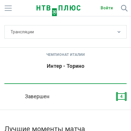
Войти
Не показывать счёт
Трансляции
Телеканалы
Фильмы и сериалы
ЧЕМПИОНАТ ИТАЛИИ
Спорт
Интер - Торино
Подписки
Радио
Завершен
4
Спутниковым абонентам
О сайте
Лучшие моменты матча