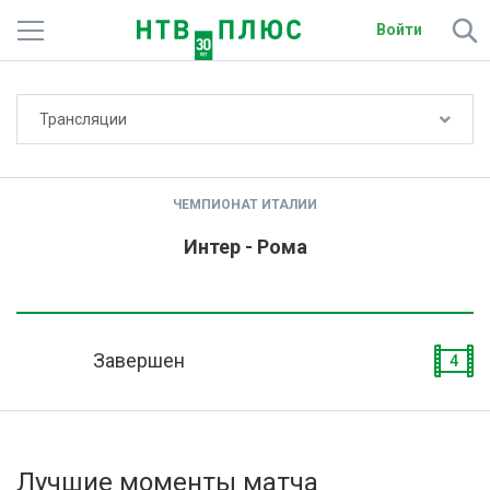
Войти
Не показывать счёт
Трансляции
Телеканалы
Фильмы и сериалы
ЧЕМПИОНАТ ИТАЛИИ
Спорт
Интер - Рома
Подписки
Радио
Завершен
4
Спутниковым абонентам
О сайте
Лучшие моменты матча