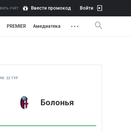
Ввести промокод
Войти
вать счёт
PREMIER
Амедиатека
И. 22 ТУР
1
Болонья