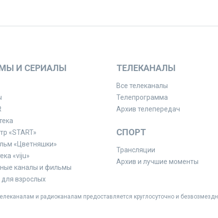
МЫ И СЕРИАЛЫ
ТЕЛЕКАНАЛЫ
Все телеканалы
ы
Телепрограмма
R
Архив телепередач
тека
СПОРТ
тр «START»
льм «Цветняшки»
Трансляции
ка «viju»
Архив и лучшие моменты
ные каналы и фильмы
для взрослых
леканалам и радиоканалам предоставляется круглосуточно и безвозмездн