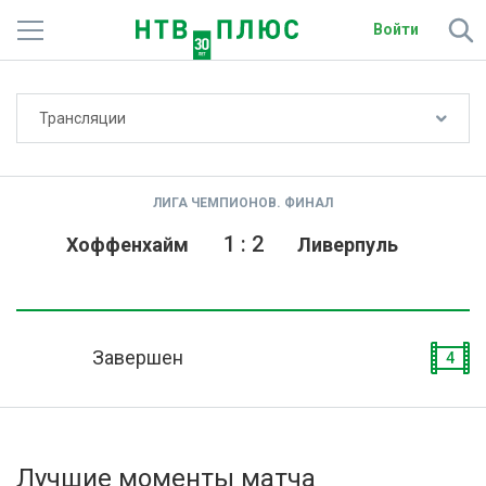
Войти
Не показывать счёт
Трансляции
Телеканалы
Фильмы и сериалы
ЛИГА ЧЕМПИОНОВ. ФИНАЛ
Спорт
1
:
2
Хоффенхайм
Ливерпуль
Подписки
Радио
Завершен
4
Спутниковым абонентам
О сайте
Лучшие моменты матча