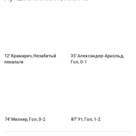
Активировать промокод
12' Крамарич, Незабитый
35' Александер-Арнольд,
пенальти
Гол, 0-1
74' Милнер, Гол, 0-2
87' Ут, Гол, 1-2